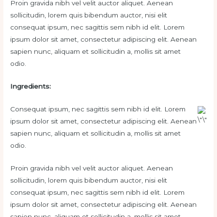
Proin gravida
nibh
vel
velit
auctor
aliquet
. Aenean
sollicitudin
,
lorem
quis
bibendum
auctor
, nisi
elit
consequat
ipsum
,
nec
sagittis
sem
nibh
id
elit
. Lorem
ipsum dolor
sit
amet
,
consectetur
adipiscing
elit
. Aenean
sapien
nunc
,
aliquam
et
sollicitudin
a,
mollis
sit
amet
odio
.
Ingredients:
Consequat ipsum, nec sagittis sem nibh id elit. Lorem
ipsum dolor sit amet, consectetur adipiscing elit. Aenean
sapien nunc, aliquam et sollicitudin a, mollis sit amet
odio.
Proin gravida nibh vel velit auctor aliquet. Aenean
sollicitudin, lorem quis bibendum auctor, nisi elit
consequat ipsum, nec sagittis sem nibh id elit. Lorem
ipsum dolor sit amet, consectetur adipiscing elit. Aenean
sapien nunc, aliquam et sollicitudin a, mollis sit amet