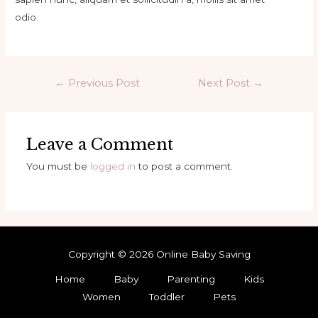
odio.
←
Previous Post
Next Post
→
Leave a Comment
You must be
logged in
to post a comment.
Copyright © 2026 Online Baby Saving
Home
Baby
Parenting
Kids
Women
Toddler
Pets