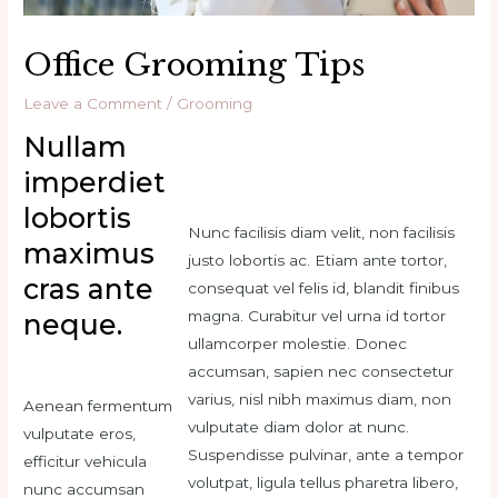
Office Grooming Tips
Leave a Comment
/
Grooming
Nullam
imperdiet
lobortis
Nunc facilisis diam velit, non facilisis
maximus
justo lobortis ac. Etiam ante tortor,
cras ante
consequat vel felis id, blandit finibus
magna. Curabitur vel urna id tortor
neque.
ullamcorper molestie. Donec
accumsan, sapien nec consectetur
varius, nisl nibh maximus diam, non
Aenean fermentum
vulputate diam dolor at nunc.
vulputate eros,
Suspendisse pulvinar, ante a tempor
efficitur vehicula
volutpat, ligula tellus pharetra libero,
nunc accumsan